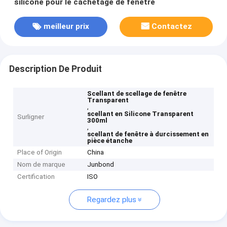
silicone pour le cachetage de fenêtre
meilleur prix
Contactez
Description De Produit
Scellant de scellage de fenêtre
Transparent
,
scellant en Silicone Transparent
Surligner
300ml
,
scellant de fenêtre à durcissement en
pièce étanche
Place of Origin
China
Nom de marque
Junbond
Certification
ISO
Regardez plus