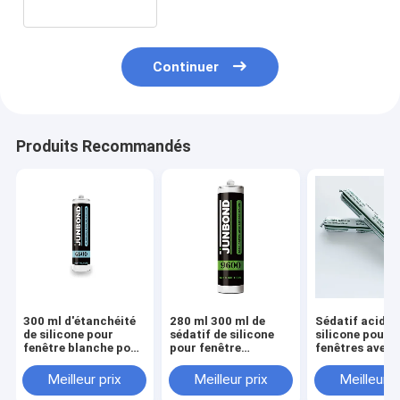
Continuer
Produits Recommandés
300 ml d'étanchéité
280 ml 300 ml de
Sédatif acide 
de silicone pour
sédatif de silicone
silicone pour l
fenêtre blanche pour
pour fenêtre
fenêtres avec
les salles de bains
acétique à une
échantillon gr
composante
Meilleur prix
Meilleur prix
Meilleur p
résistant aux