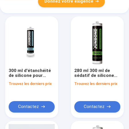
Donnez votre exigence
300 ml d'étanchéité
280 ml 300 ml de
de silicone pour
sédatif de silicone
fenêtre blanche pour
pour fenêtre
Trouvez les derniers prix
Trouvez les derniers prix
les salles de bains
acétique à une
composante
résistant aux
intempéries
Contactez
Contactez