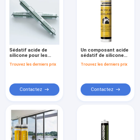
Sédatif acide de
Un composant acide
silicone pour les
sédatif de silicone
fenêtres avec
pour fenêtre 280ml
Trouvez les derniers prix
Trouvez les derniers prix
échantillon gratuit
300ml
Contactez
Contactez
Maison
Des produits
Au sujet de nous