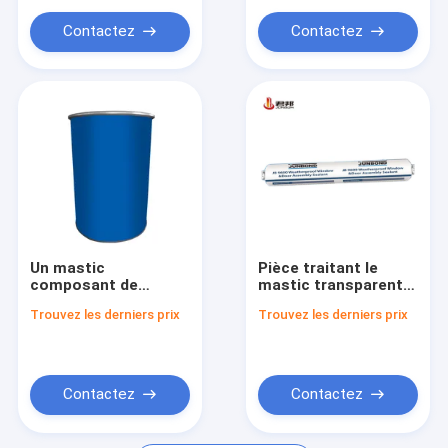
Le caoutchouc de silicone PDMS
Contactez
Contactez
Un mastic
Pièce traitant le
composant de
mastic transparent
silicone de
300ml de silicone
Trouvez les derniers prix
Trouvez les derniers prix
cachetage de
pour le cachetage de
fenêtre pour la
fenêtre
cuisine de salle de
bains
Contactez
Contactez