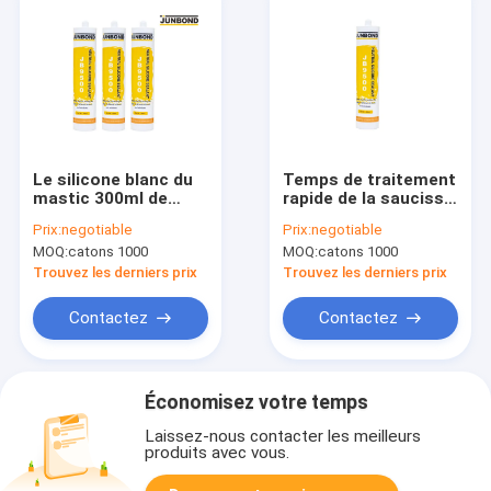
Le silicone blanc du
Temps de traitement
mastic 300ml de
rapide de la saucisse
silicone de la fenêtre
300ml de mastic de
Prix:
negotiable
Prix:
negotiable
JB9500 calfeutrent
silicone de la fenêtre
MOQ:
catons 1000
MOQ:
catons 1000
24PCS résistant
Trouvez les derniers prix
Trouvez les derniers prix
Contactez
Contactez
Économisez votre temps
Laissez-nous contacter les meilleurs
produits avec vous.