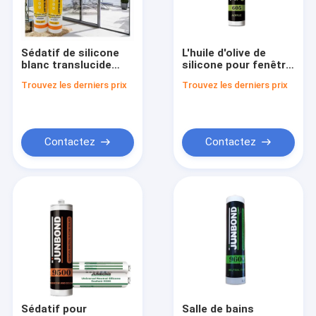
Visite d'usine
Contrôle de qualité
Sédatif de silicone
L'huile d'olive de
blanc translucide
silicone pour fenêtre
Contactez-nous
pour les fenêtres de
transparente blanche
Trouvez les derniers prix
Trouvez les derniers prix
salle de bain 300 ml
est un composant
Demandez une citation
News
Contactez
Contactez
Mastic de silicone d'Acetoxy
mastic neutre de silicone
Mastic de silicone de construction
Mousse d'unité centrale
Sédatif pour
Salle de bains