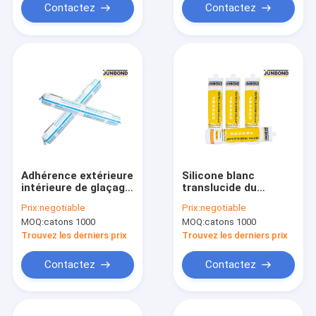
Contactez
Contactez
Adhérence extérieure
Silicone blanc
intérieure de glaçage
translucide du
de la cartouche
silicone 300ml de
Prix:
negotiable
Prix:
negotiable
590Ml de mastic de
châssis de fenêtre
MOQ:
catons 1000
MOQ:
catons 1000
silicone de JB 9700
de Junbond
Trouvez les derniers prix
Trouvez les derniers prix
Contactez
Contactez