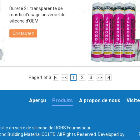
Dureté 21 transparente de
mastic d'usage universel de
silicone d'OEM
Contactez
Page 1 of 3
|<
<<
1
2
3
>>
>|
Aperçu
Produits
A propos de nous
Visite
stic en verre de silicone de ROHS Fournisseur.
d Building Material CO.LTD. All Rights Reserved. Developed by