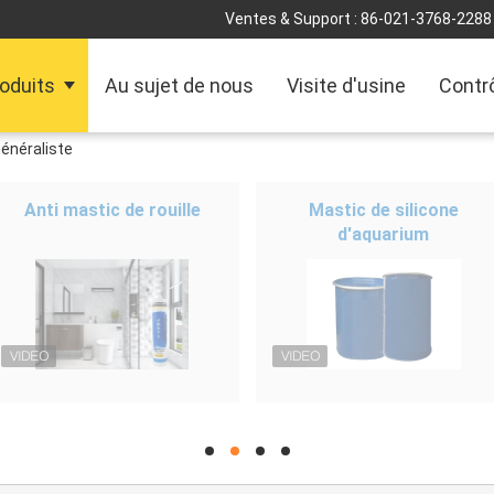
Ventes & Support :
86-021-3768-2288
oduits
Au sujet de nous
Visite d'usine
Contrô
généraliste
Anti mastic de rouille
Mastic de silicone
d'aquarium
hd
hd
hd
hd