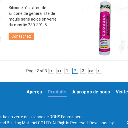
Silicone résistant de
silicone de généraliste de
moule sans acide en verre
du mastic 230-391-5
Contactez
Page 2 of 3
|<
<<
1
2
3
>>
>|
Aperçu
Produits
A propos de nous
Visite
stic en verre de silicone de ROHS Fournisseur.
d Building Material CO.LTD. All Rights Reserved. Developed by