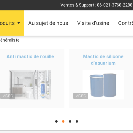
Ventes & Support :
86-021-3768-2288
oduits
Au sujet de nous
Visite d'usine
Contrô
généraliste
Anti mastic de rouille
Mastic de silicone
d'aquarium
hd
hd
hd
hd