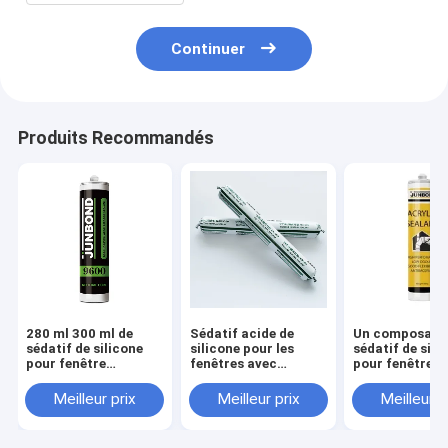
Continuer
Produits Recommandés
280 ml 300 ml de
Sédatif acide de
Un composant 
sédatif de silicone
silicone pour les
sédatif de sili
pour fenêtre
fenêtres avec
pour fenêtre 
acétique à une
échantillon gratuit
300ml
composante
Meilleur prix
Meilleur prix
Meilleur p
résistant aux
intempéries