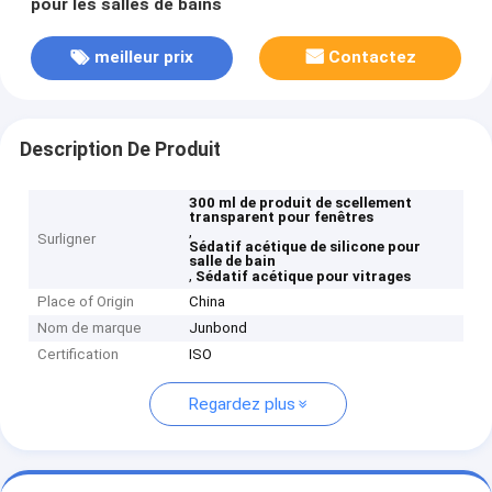
pour les salles de bains
meilleur prix
Contactez
Description De Produit
300 ml de produit de scellement
transparent pour fenêtres
,
Surligner
Sédatif acétique de silicone pour
salle de bain
,
Sédatif acétique pour vitrages
Place of Origin
China
Nom de marque
Junbond
Certification
ISO
Regardez plus