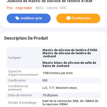
Junbond de mastic de silicone de fenêtre d'OEM
Prix：negotiable
MOQ：catons 1000
meilleur prix
Contactez
Description De Produit
,
Mastic de silicone de fenêtre d'OEM
Mastic de silicone de fenêtre de
Junbond
Surligner
,
Mastic blanc de silicone de salle de
bains de Junbond
Capacité
1500 tonnes par mois
d'approvisionnement
Certification
ISO
Conditions de
L/C, T/T, Western Union,
paiement
Délai de livraison
15-20 jours
baril de la cartouche 200L de /280ml de
Détails d'emballage
la saucisse 590ml