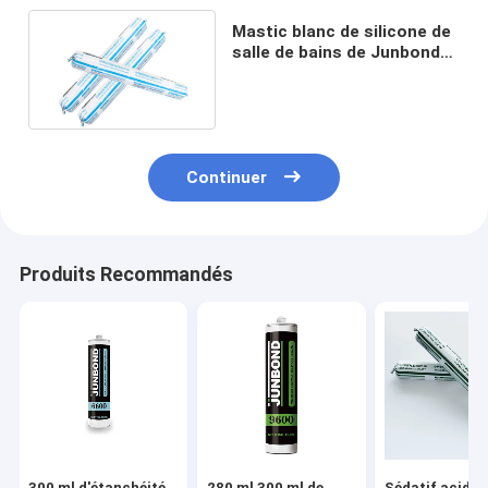
Mastic blanc de silicone de
salle de bains de Junbond
de mastic de silicone de
fenêtre d'OEM
Continuer
Produits Recommandés
300 ml d'étanchéité
280 ml 300 ml de
Sédatif acide 