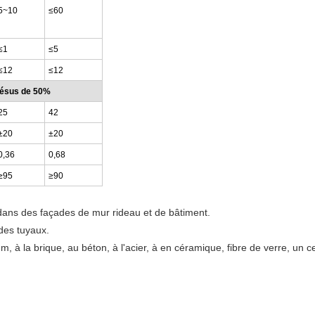
5~10
≤60
≤1
≤5
≤12
≤12
hésus de 50%
25
42
±20
±20
0,36
0,68
≥
95
≥
90
ans des façades de mur rideau et de bâtiment.
 des tuyaux.
ium, à la brique, au béton, à l'acier, à en céramique, fibre de verre, un