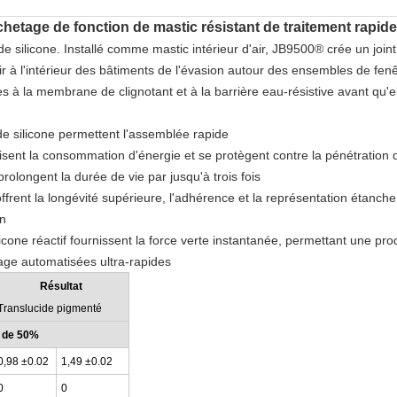
hetage de fonction de mastic résistant de traitement rapide
 silicone. Installé comme mastic intérieur d'air, JB9500® crée un join
'air à l'intérieur des bâtiments de l'évasion autour des ensembles de fenê
à la membrane de clignotant et à la barrière eau-résistive avant qu'ell
 de silicone permettent l'assemblée rapide
isent la consommation d'énergie et se protègent contre la pénétration d'
rolongent la durée de vie par jusqu'à trois fois
frent la longévité supérieure, l'adhérence et la représentation étanche
on
cone réactif fournissent la force verte instantanée, permettant une pro
age automatisées ultra-rapides
Résultat
Translucide pigmenté
 de 50%
0,98
±0.02
1,49
±0.02
0
0