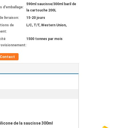
590ml saucisse/300ml baril de
ls d'emballage:
la cartouche 200L
de livraison:
15-20 jours
tions de
L/C, T/T, Western Union,
ent:
ité
1500 tonnes par mois
rovisionnement:
Contact
ilicone de la saucisse 300ml