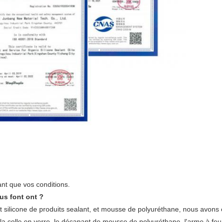
ant que vos conditions.
us font ont ?
 silicone de produits sealan
t
, et
mousse de polyuréthane, nous avons é
 la colle en verre, le décapant de mousse de polyuréthane, l'arme à feu