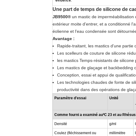
évidence:
Une part de temps de silicone de cac
JB9500®
un mastic de imperméabilisation de
extérieur moite d'entrer, et a conditionné l
éolienne et l'eau condensée sont détournées 
Avantage :
Rapide-traitant, les mastics d'une partie
Les scelleurs de couture de silicone rédu
les mastics Temps-résistants de silicone p
Les mastics de glaçage et backbedding of
Conception, essai et appui de qualificati
Les technologies chaudes de fonte de sili
productivité dans des opérations de glaç
Paramètre d'essai
Unité
Comme fourni a examiné auºC
23
et au Rhésus
Densité
g/ml
Coulez (fléchissement ou
millimètre