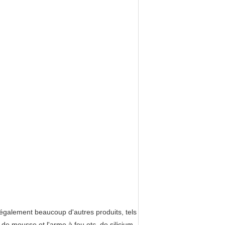
galement beaucoup d'autres produits, tels
 de mousse et l'arme à feu etc. de silicium.