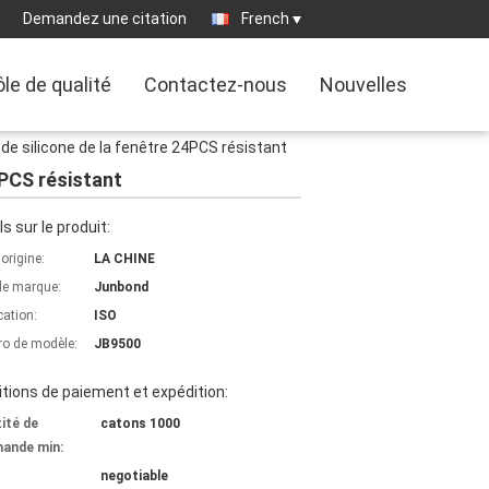
Demandez une citation
French
le de qualité
Contactez-nous
Nouvelles
e silicone de la fenêtre 24PCS résistant
4PCS résistant
ls sur le produit:
'origine:
LA CHINE
e marque:
Junbond
cation:
ISO
o de modèle:
JB9500
tions de paiement et expédition:
ité de
catons 1000
ande min:
negotiable