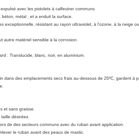
t expulsé avec les pistolets à calfeutrer communs.
béton, métal ; et a enduit la surface.
s exceptionnelle, résistant au rayon ultraviolet, à l'ozone, à la neige 
t autre matériel sensible à la corrosion.
ard : Translucide, blanc, noir, en aluminium.
in dans des emplacements secs frais au-dessous de 25ºC, gardent à par
e.
s et sans graisse.
taille désirées.
hors de des secteurs communs avec du ruban avant application.
 enlever le ruban avant des peaux de mastic.