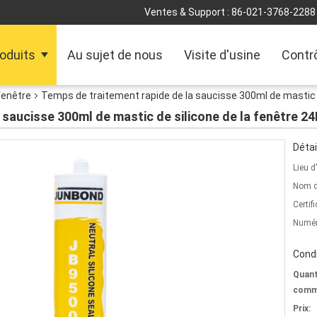
Ventes & Support :
86-021-3768-2288
oduits
Au sujet de nous
Visite d'usine
Contrô
fenêtre
Temps de traitement rapide de la saucisse 300ml de mastic d
 saucisse 300ml de mastic de silicone de la fenêtre 2
Détai
Lieu d
Nom d
Certifi
Numér
Condi
Quant
comm
Prix: