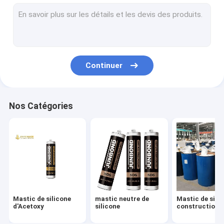
Mastic en verre isolant
Anti mastic de rouille
Mastic de silicone d'aquarium
Continuer
Mastic de silicone de fenêtre
Mastic de silicone de généraliste
Nos Catégories
Colle libre de clou
mastic imperméable de silicone
Mastic de polyuréthane de pare-brise
Mastic de silicone d'arrêt du feu
Mastic de silicone
mastic neutre de
Mastic de sili
mastic de polymère de Mme
d'Acetoxy
silicone
construction