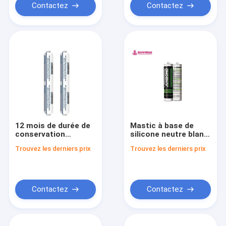
Contactez
Contactez
12 mois de durée de
Mastic à base de
conservation
silicone neutre blanc
résistance UV de
dans le tambour de
Trouvez les derniers prix
Trouvez les derniers prix
silicone de couleur
saucisse de
blanche neutre de
bouteilles en
mastic de bonne
plastique
Contactez
Contactez