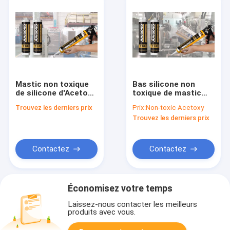
Mastic non toxique
Bas silicone non
de silicone d'Acetoxy
toxique de mastic
traitant en 24 heures
d'Acetoxy de
Trouvez les derniers prix
Prix:
Non-toxic Acetoxy
pour le ménage
viscosité pour
Trouvez les derniers prix
sceller Windows
Contactez
Contactez
Économisez votre temps
Laissez-nous contacter les meilleurs
produits avec vous.