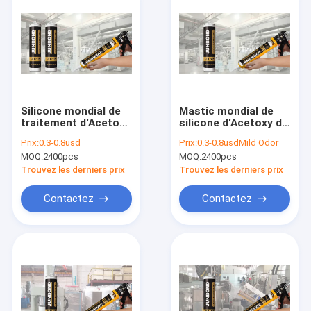
Silicone mondial de
Mastic mondial de
traitement d'Acetoxy
silicone d'Acetoxy de
d'odeur douce pour le
longévité élevée avec
Prix:
0.3-0.8usd
Prix:
0.3-0.8usdMild Odor
cachetage
l'odeur douce
MOQ:
2400pcs
MOQ:
2400pcs
Trouvez les derniers prix
Trouvez les derniers prix
Contactez
Contactez
Maison
Des produits
Au sujet de nous