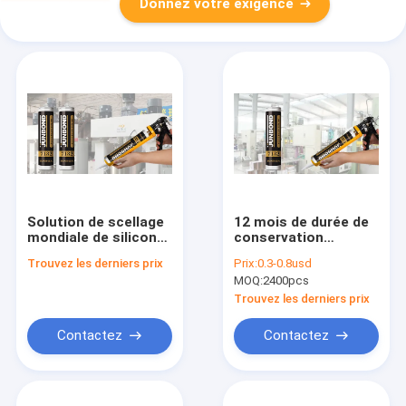
Donnez votre exigence
Solution de scellage
12 mois de durée de
mondiale de silicone
conservation
résistant à hautes
d'Acetoxy de mastic
Trouvez les derniers prix
Prix:
0.3-0.8usd
températures
de silicone pour le
MOQ:
2400pcs
d'Acetoxy
cachetage matériel
Trouvez les derniers prix
Contactez
Contactez