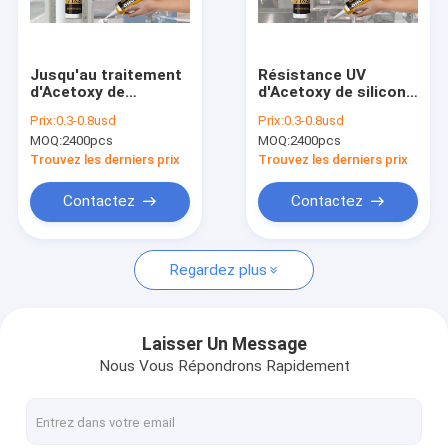
Visite d'usine
Contrôle de qualité
Jusqu'au traitement
Résistance UV
d'Acetoxy de
d'Acetoxy de silicone
Contactez-nous
résistance de la
de mastic de
Prix:
0.3-0.8usd
Prix:
0.3-0.8usd
température 200°C
résistance mondiale
MOQ:
2400pcs
MOQ:
2400pcs
12 mois de durée de
de hautes eaux
Demandez une citation
conservation
Trouvez les derniers prix
Trouvez les derniers prix
News
Contactez
Contactez
Regardez plus
Mastic de silicone d'Acetoxy
mastic neutre de silicone
Laisser Un Message
Nous Vous Répondrons Rapidement
Mastic de silicone de construction
Mousse d'unité centrale