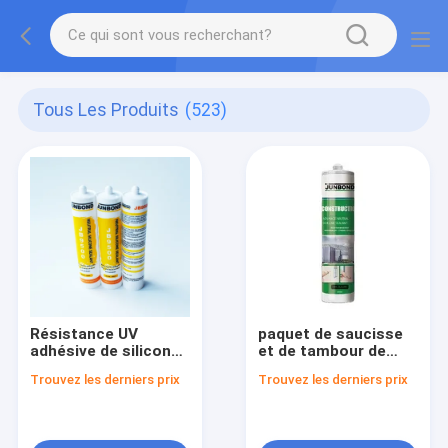
Tous Les Produits
(523)
Résistance UV
paquet de saucisse
adhésive de silicone
et de tambour de
neutre blanc de
bouteilles en
Trouvez les derniers prix
Trouvez les derniers prix
traitement pour les
plastique de mastic
conditions de
de silicone neutre de
stockage 5 - 25°C
300ML 600ML