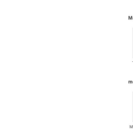
Ma
3
m
M