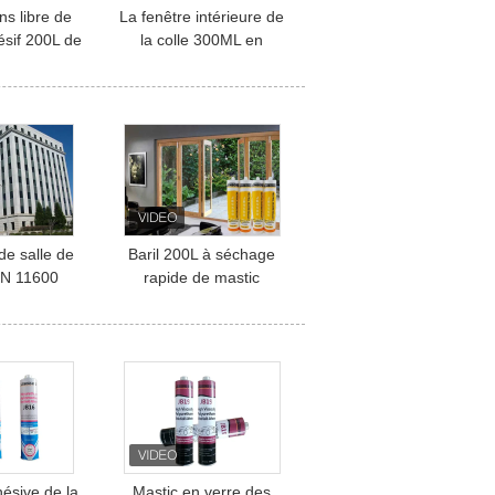
ns libre de
La fenêtre intérieure de
hésif 200L de
la colle 300ML en
 clou de
caoutchouc de silicone
de d'ABS
du bâton CTN de
perceuse calfeutrent
 de salle de
Baril 200L à séchage
IN 11600
rapide de mastic
s de mastic
imperméable transparent
ne 300ml
du silicone 300ml
ésive de la
Mastic en verre des