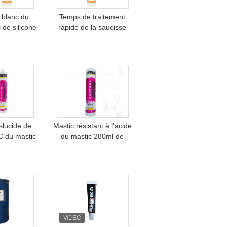
e blanc du
Temps de traitement
 de silicone
rapide de la saucisse
tre JB9500
300ml de mastic de
trent
silicone de la fenêtre
24PCS résistant
slucide de
Mastic résistant à l'acide
C du mastic
du mastic 280ml de
silicone du
silicone de généraliste
te 280ml
d'Acetoxy