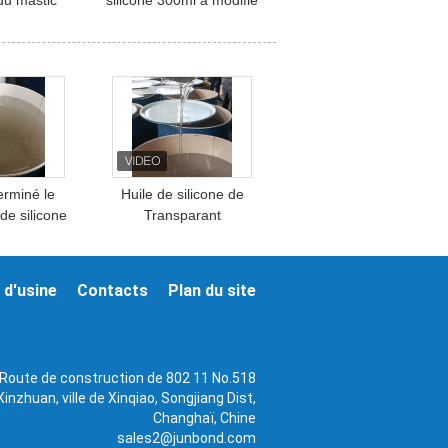
du mastic
silicone 300ml a modifié
lliseconde
externe interne de
Resistant
généraliste
cone
terminé le
Huile de silicone de
de silicone
Transparant
utrant le
Polydimethylsiloxane
tage
Pdms pour le bâtiment
 d'usine
Contacts
Plan du site
Route de construction de 802 11 No.518
Xinzhuan, ville de Xinqiao, Songjiang Dist,
Changhaï, Chine
sales2@junbond.com