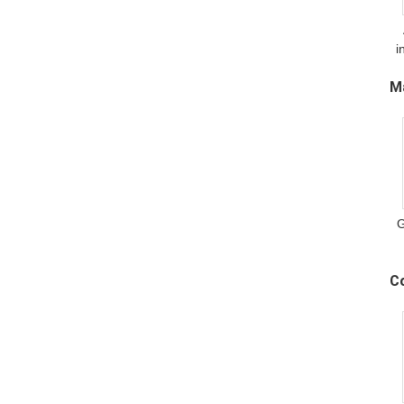
i
Ma
m
G
3
Co