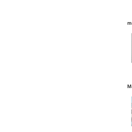
ma
d
Ma