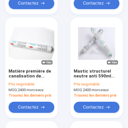
Contactez
Contactez
Matière première de
Mastic structurel
canalisation de
neutre anti 590ml
construction de
ultra-violet de
Prix:
negotiable
Prix:
negotiable
mastic en
silicone de Dow
MOQ:
2400 morceaux
MOQ:
2400 morceaux
caoutchouc de
Corning Sj 168
silicone SJ168
Trouvez les derniers prix
Trouvez les derniers prix
Contactez
Contactez