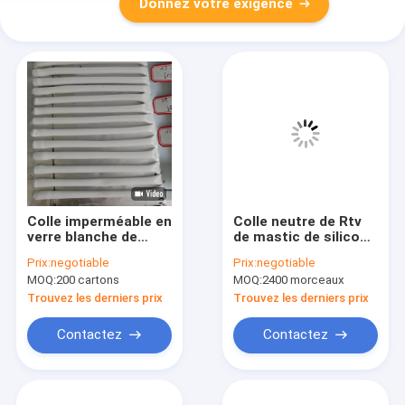
Donnez votre exigence
Colle imperméable en
Colle neutre de Rtv
verre blanche de
de mastic de silicone
silicone du mastic
de but multi pour des
Prix:
negotiable
Prix:
negotiable
280ml de silicone de
portes Windows
MOQ:
200 cartons
MOQ:
2400 morceaux
généraliste de
cartouche
Trouvez les derniers prix
Trouvez les derniers prix
Contactez
Contactez