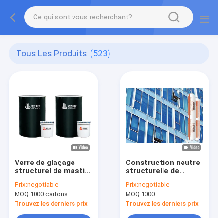
Tous Les Produits
(523)
Verre de glaçage
Construction neutre
structurel de mastic
structurelle de
neutre de silicone de
mastic de silicone de
Prix:
negotiable
Prix:
negotiable
deux composants
saucisse pour le
MOQ:
1000 cartons
MOQ:
1000
double
verre
Trouvez les derniers prix
Trouvez les derniers prix