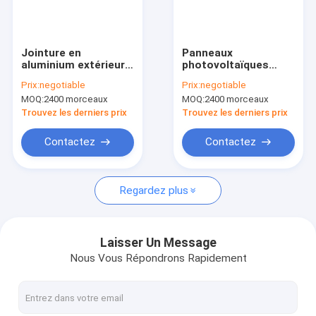
Visite d'usine
Contrôle de qualité
Jointure en
Panneaux
aluminium extérieure
photovoltaïques
Contactez-nous
neutre en verre
solaires de Stents de
Prix:
negotiable
Prix:
negotiable
d'acier inoxydable de
mastic neutre de
MOQ:
2400 morceaux
MOQ:
2400 morceaux
mastic de silicone
silicone de boîte de
Demandez une citation
jonction
Trouvez les derniers prix
Trouvez les derniers prix
News
Contactez
Contactez
Regardez plus
Mastic de silicone d'Acetoxy
mastic neutre de silicone
Laisser Un Message
Nous Vous Répondrons Rapidement
Mastic de silicone de construction
Mousse d'unité centrale