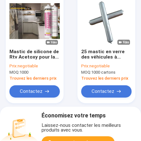
Mastic de silicone de
25 mastic en verre
Rtv Acetoxy pour la
des véhicules à
douche de salle de
moteur de Min High
Prix:
negotiable
Prix:
negotiable
bains 280ML/300ML
Modulus Silicone
MOQ:
1000
MOQ:
1000 cartons
Sealant 590ml
Trouvez les derniers prix
Trouvez les derniers prix
Contactez
Contactez
Économisez votre temps
Laissez-nous contacter les meilleurs
produits avec vous.