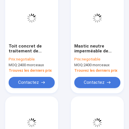
Toit concret de
Mastic neutre
traitement de
imperméable de
silicone de
silicone pour la
Prix:
negotiable
Prix:
negotiable
construction neutre
construction
MOQ:
2400 morceaux
MOQ:
2400 morceaux
imperméable
extérieure
extérieure d'adhésif
Trouvez les derniers prix
Trouvez les derniers prix
Contactez
Contactez
Maison
Des produits
Au sujet de nous