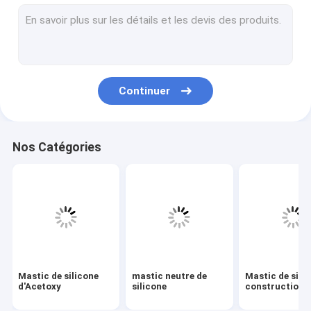
Mastic en verre isolant
Anti mastic de rouille
Mastic de silicone d'aquarium
Continuer
Mastic de silicone de fenêtre
Mastic de silicone de généraliste
Nos Catégories
Colle libre de clou
mastic imperméable de silicone
Mastic de polyuréthane de pare-brise
Mastic de silicone d'arrêt du feu
Mastic de silicone
mastic neutre de
Mastic de sili
mastic de polymère de Mme
d'Acetoxy
silicone
construction