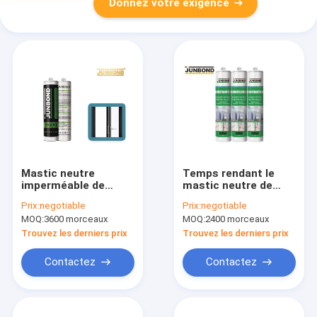
Donnez votre exigence
Mastic neutre
Temps rendant le
imperméable de
mastic neutre de
silicone protéger des
silicone pour le
Prix:
negotiable
Prix:
negotiable
dommages de
calfeutrage de
MOQ:
3600 morceaux
MOQ:
2400 morceaux
construction de l'eau
construction en
verre résistant de
Trouvez les derniers prix
Trouvez les derniers prix
toit
Contactez
Contactez