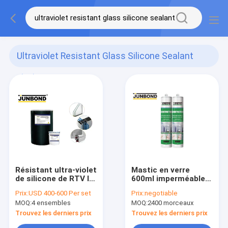
Ultraviolet Resistant Glass Silicone Sealant
(67)
Résistant ultra-violet
Mastic en verre
de silicone de RTV IG
600ml imperméable
de composant en
de silicone de toit
Prix:
USD 400-600 Per set
Prix:
negotiable
verre du mastic deux
neutre
MOQ:
4 ensembles
MOQ:
2400 morceaux
Trouvez les derniers prix
Trouvez les derniers prix