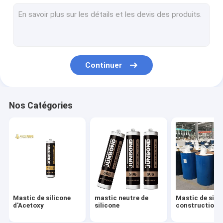
Mastic en verre isolant
Anti mastic de rouille
Mastic de silicone d'aquarium
Continuer
Mastic de silicone de fenêtre
Mastic de silicone de généraliste
Nos Catégories
Colle libre de clou
mastic imperméable de silicone
Mastic de polyuréthane de pare-brise
Mastic de silicone d'arrêt du feu
Mastic de silicone
mastic neutre de
Mastic de sili
mastic de polymère de Mme
d'Acetoxy
silicone
construction