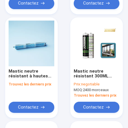
Contactez
Contactez
Mastic neutre
Mastic neutre
résistant à hautes
résistant 300ML
températures de
600ML 200L JB9600
Trouvez les derniers prix
Prix:
negotiable
silicone blanc pour le
de silicone de temps
MOQ:
2400 morceaux
toit de porte de
fenêtre
Trouvez les derniers prix
Contactez
Contactez