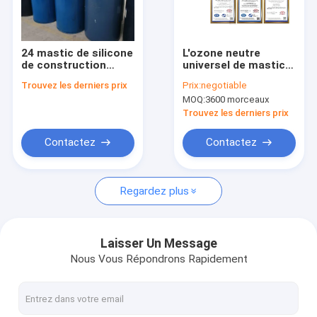
Visite d'usine
Contrôle de qualité
24 mastic de silicone
L'ozone neutre
de construction
universel de mastic
Contactez-nous
d'unité/carton avec
de silicone résistant
Trouvez les derniers prix
Prix:
negotiable
la résistance
pour la construction
MOQ:
3600 morceaux
chimique et l'odeur
Demandez une citation
douce
Trouvez les derniers prix
News
Contactez
Contactez
Regardez plus
Mastic de silicone d'Acetoxy
mastic neutre de silicone
Laisser Un Message
Nous Vous Répondrons Rapidement
Mastic de silicone de construction
Mousse d'unité centrale