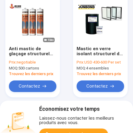
Anti mastic de
Mastic en verre
glaçage structurel
isolant structurel de
fongueux de silicone
silicone de double
Prix:
negotiable
Prix:
USD 430-600 Per set
de Mme Polymer
vitrage pour le
MOQ:
500 cartons
MOQ:
4 ensembles
Sausage Glass de
traitement de pièce
silicone
Trouvez les derniers prix
Trouvez les derniers prix
Contactez
Contactez
Économisez votre temps
Laissez-nous contacter les meilleurs
produits avec vous.