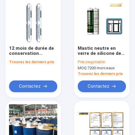
12 mois de durée de
Mastic neutre en
conservation
verre de silicone de
résistance UV de
traitement de mur
Trouvez les derniers prix
Prix:
negotiable
silicone de couleur
rideau pour des
MOQ:
7200 morceaux
blanche neutre de
projets de
mastic de bonne
construction
Trouvez les derniers prix
Contactez
Contactez
Maison
Des produits
Au sujet de nous