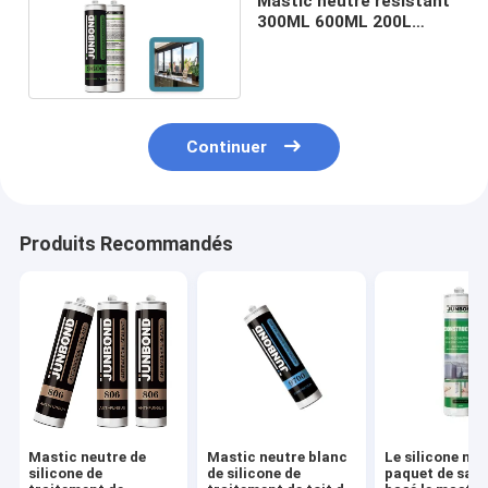
Mastic neutre résistant
300ML 600ML 200L
JB9600 de silicone de
temps
Continuer
Produits Recommandés
Mastic neutre de
Mastic neutre blanc
Le silicone neu
silicone de
de silicone de
paquet de sauc