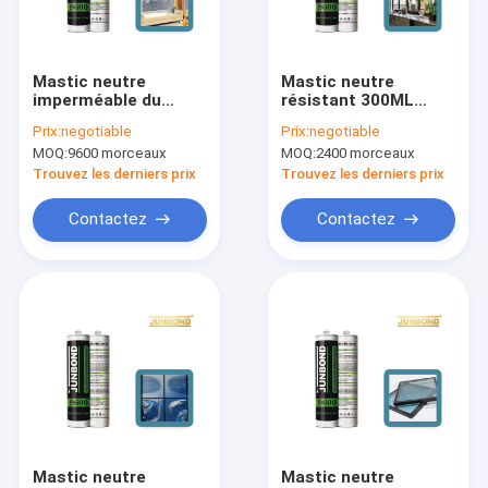
Visite d'usine
Contrôle de qualité
Mastic neutre
Mastic neutre
imperméable du
résistant 300ML
Contactez-nous
silicone JB9600 pour
600ML 200L JB9600
Prix:
negotiable
Prix:
negotiable
les panneaux en
de silicone de temps
MOQ:
9600 morceaux
MOQ:
2400 morceaux
aluminium de fenêtre
Demandez une citation
Trouvez les derniers prix
Trouvez les derniers prix
News
Contactez
Contactez
Mastic de silicone d'Acetoxy
mastic neutre de silicone
Mastic de silicone de construction
Mousse d'unité centrale
Mastic neutre
Mastic neutre