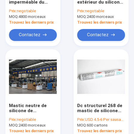
imperméable du
extérieur du silicone
Mastic en verre isolant
silicone JB9600 pour
JB9600 pour le projet
Prix:
negotiable
Prix:
negotiable
le mur rideau en verre
de construction
MOQ:
Anti mastic de rouille
4800 morceaux
MOQ:
2400 morceaux
de construction
Trouvez les derniers prix
Trouvez les derniers prix
Mastic de silicone d'aquarium
Contactez
Contactez
Mastic de silicone de fenêtre
Mastic de silicone de généraliste
Colle libre de clou
mastic imperméable de silicone
Mastic de polyuréthane de pare-brise
Mastic neutre de
Dc structurel 268 de
Mastic de silicone d'arrêt du feu
silicone de
mastic de silicone
construction
neutre du noir SJ268
Prix:
negotiable
Prix:
USD 4.5-6 Per sausage
imperméable pour le
mastic de polymère de Mme
MOQ:
2400 morceaux
MOQ:
600 cartons
modèle JB9600 de
construction
Trouvez les derniers prix
Trouvez les derniers prix