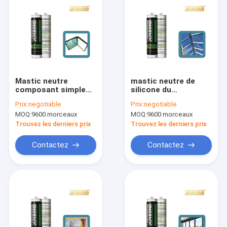
Mastic neutre
mastic neutre de
composant simple
silicone du
JB9600 de silicone
traitement 600ml
Prix:
negotiable
Prix:
negotiable
pour des résultats
non-toxique pour le
MOQ:
9600 morceaux
MOQ:
9600 morceaux
fiables et durables
toit JB9600 de porte
de fenêtre
Trouvez les derniers prix
Trouvez les derniers prix
Contactez
Contactez
Maison
Des produits
Au sujet de nous