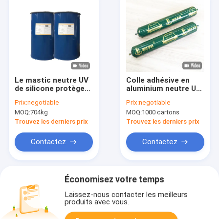
Le mastic neutre UV
Colle adhésive en
de silicone protègent
aluminium neutre UV
200L le composant
noire du mastic
Prix:
negotiable
Prix:
negotiable
contre les
600ml de silicone
MOQ:
704kg
MOQ:
1000 cartons
intempéries du baril
un
Trouvez les derniers prix
Trouvez les derniers prix
Contactez
Contactez
Économisez votre temps
Laissez-nous contacter les meilleurs
produits avec vous.