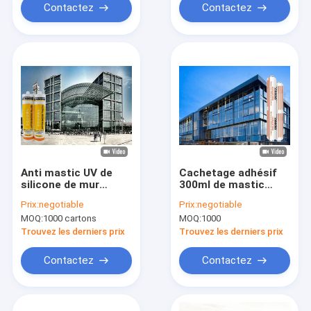
Contactez
Contactez
Anti mastic UV de
Cachetage adhésif
silicone de mur
300ml de mastic
rideau de mastic
imperméable neutre
Prix:
negotiable
Prix:
negotiable
neutre en verre
de silicone de cuisine
MOQ:
1000 cartons
MOQ:
1000
imperméable de
silicone
Trouvez les derniers prix
Trouvez les derniers prix
Contactez
Contactez