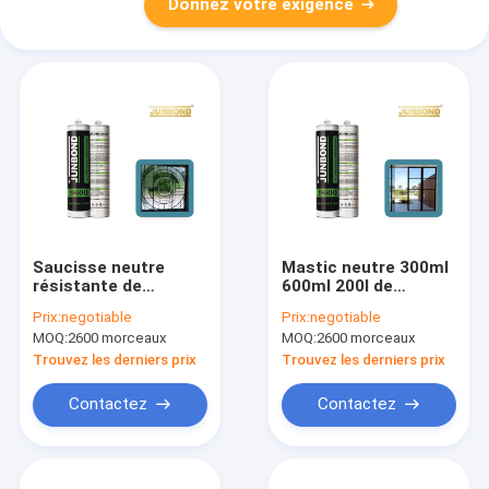
Donnez votre exigence
Saucisse neutre
Mastic neutre 300ml
résistante de
600ml 200l de
vieillissement de
silicone de
Prix:
negotiable
Prix:
negotiable
mastic de silicone de
construction
MOQ:
2600 morceaux
MOQ:
2600 morceaux
traitement pour la
imperméable
fenêtre
Trouvez les derniers prix
Trouvez les derniers prix
Contactez
Contactez