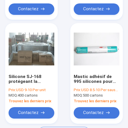
Le caoutchouc de silicone PDMS
Contactez
Contactez
Silicone SJ-168
Mastic adhésif de
protégeant la
995 silicones pour
couleur contre les
les façades de
Prix:
USD 9-10 Per unit
Prix:
USD 8.5-10 Per sausage
intempéries faite sur
construction de
MOQ:
400 cartons
MOQ:
500 cartons
commande 590ml de
glaçage structurelles
mastic
Trouvez les derniers prix
Trouvez les derniers prix
Contactez
Contactez