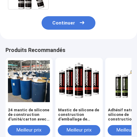
Continuer
Produits Recommandés
24 mastic de silicone
Mastic de silicone de
Adhésif nature
de construction
construction
silicone de
d'unité/carton avec
d'emballage de
construction 
la résistance
saucisse avec
polymère avec 
chimique et l'odeur
l'excellente
résistance ch
Meilleur prix
Meilleur prix
Meilleur p
douce
résistance
pour la fenêtr