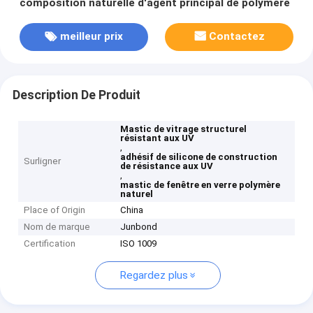
composition naturelle d'agent principal de polymère
meilleur prix
Contactez
Description De Produit
Mastic de vitrage structurel
résistant aux UV
,
adhésif de silicone de construction
Surligner
de résistance aux UV
,
mastic de fenêtre en verre polymère
naturel
Place of Origin
China
Nom de marque
Junbond
Certification
ISO 1009
Regardez plus