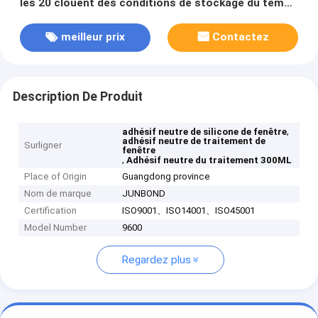
les 20 clouent des conditions de stockage du temps
libre 5-25°C
meilleur prix
Contactez
Description De Produit
,
adhésif neutre de silicone de fenêtre
adhésif neutre de traitement de
Surligner
fenêtre
,
Adhésif neutre du traitement 300ML
Place of Origin
Guangdong province
Nom de marque
JUNBOND
Certification
ISO9001、ISO14001、ISO45001
Model Number
9600
Regardez plus