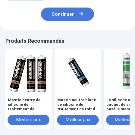
Continuer
Produits Recommandés
Mastic neutre de
Mastic neutre blanc
Le silicone neu
silicone de
de silicone de
paquet de sauc
traitement de
traitement de toit de
basé le mastic
résistance UV pour
porte de fenêtre avec
sans pointe de
la capacité
la bonne résistance à
minutes
Meilleur prix
Meilleur prix
Meilleur p
300ML/600ML/200L
l'eau
de fenêtre