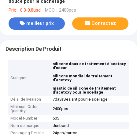
douce pour le cachetage
Prix：0.3-0.8usd
MOQ：2400pcs
meilleur prix
Contactez
Description De Produit
silicone doux de traitement d'acetoxy
d'odeur
,
silicone mondial de traitement
Surligner
d'acetoxy
,
mastic de silicone de traitement
d'acetoxy pour le scellage
Délai de livraison
7daysSealant pour le scellage
Minimum Order
2400pcs
Quantity
Model Number
605
Nom de marque
Junbond
Packaging Details
24pcs/carton