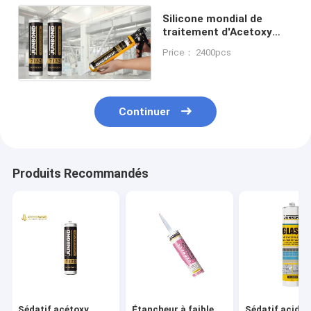
Silicone mondial de
traitement d'Acetoxy
d'odeur douce pour le
Price： 2400pcs
cachetage
Continuer
Produits Recommandés
Sédatif acétoxy
Étancheur à faible
Sédatif acide