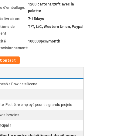
1200 cartons/20ft avec la
ls d'emballage:
palette
de livraison:
7-15days
tions de
T/T, L/C, Western Union, Paypal
ent:
ité
100000pcs/month
rovisionnement:
Contact
méable Dow de silicone
ité. Peut être employé pour de grands projets
 vos besoins
ncipal 1
Mastic neutre de bâtiment de silicone