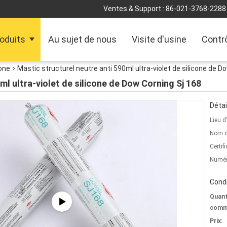
Ventes & Support :
86-021-3768-2288
oduits
Au sujet de nous
Visite d'usine
Contrô
cone
Mastic structurel neutre anti 590ml ultra-violet de silicone de D
ml ultra-violet de silicone de Dow Corning Sj 168
Détai
Lieu d
Nom d
Certifi
Numér
Condi
Quant
comm
Prix: