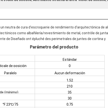
,
,
un neutra de cura d'escroquerie de rendimiento d'arquitectónica de alt
itectónicos como albañilería/revestimiento de metal, contrôle de junta
nte de Diseñado ont épluché des perimetrales de juntes de cortina y.
Parámetro del producto
Estándar
ticale de posición
0
en (millimètres)
Paralelo
Aucun deformación
1,52
210
 de (mínimo)
35
30
°F 23℃/75
0,75