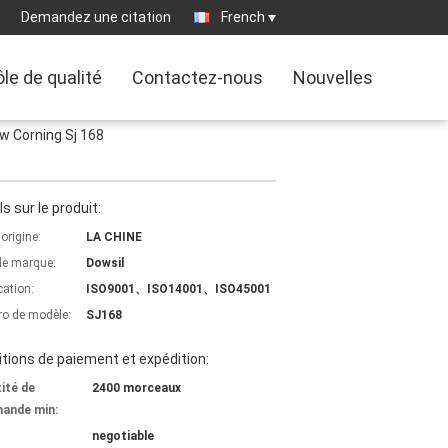
Demandez une citation
French
le de qualité
Contactez-nous
Nouvelles
ow Corning Sj 168
ls sur le produit:
'origine:
LA CHINE
e marque:
Dowsil
cation:
ISO9001、ISO14001、ISO45001
o de modèle:
SJ168
tions de paiement et expédition:
ité de
2400 morceaux
ande min:
negotiable