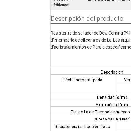
évidence:
Descripción del producto
Resistente de sellador de Dow Corning 791 
d'intemperie de silicona es de La. Les arqu
d'acristalamientos de Para d'específicame
Descripción
Fléchissement grado
Ver
d'
Densidad (g/ml)
Extrusión ml/min
Piel de La de Tiempo de secado
Dureza de La (Has°)
Resistencia un tracción de La