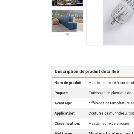
Description de produit détaillée
Nom de produit:
Mastic neutre extérieur de s
Paquet:
Tambours en plastique de、 
Avantage:
différence de température Ant
Application:
Coutures de mur rideau, toit
Classification:
Mastic neutre de silicone
Mastic structurel neut
Mettre en