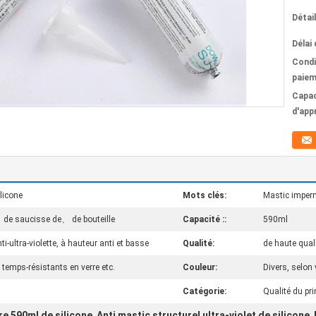
Détai
Délai 
Condi
paiem
Capac
d'app
ilicone
Mots clés:
Mastic imper
de saucisse de、 de bouteille
Capacité ::
590ml
i-ultra-violette, à hauteur anti et basse
Qualité:
de haute qual
 temps-résistants en verre etc.
Couleur:
Divers, selon
Catégorie:
Qualité du pri
re 590ml de silicone
Anti mastic structurel ultra-violet de silicone