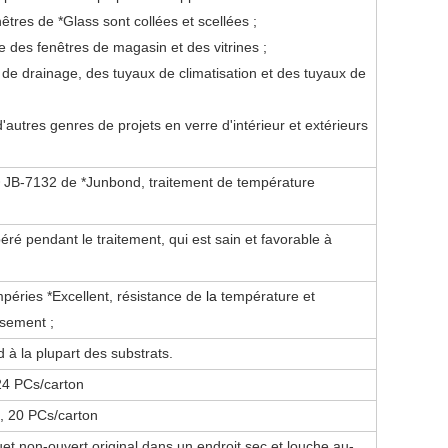
nêtres de *Glass sont collées et scellées ;
 des fenêtres de magasin et des vitrines ;
de drainage, des tuyaux de climatisation et des tuyaux de
d'autres genres de projets en verre d'intérieur et extérieurs
 JB-7132 de *Junbond, traitement de température
béré pendant le traitement, qui est sain et favorable à
mpéries
*Excellent, résistance de
la
température et
ssement ;
à la plupart des substrats.
24 PCs/carton
, 20 PCs/carton
et non-ouvert original dans un endroit sec et louche au-