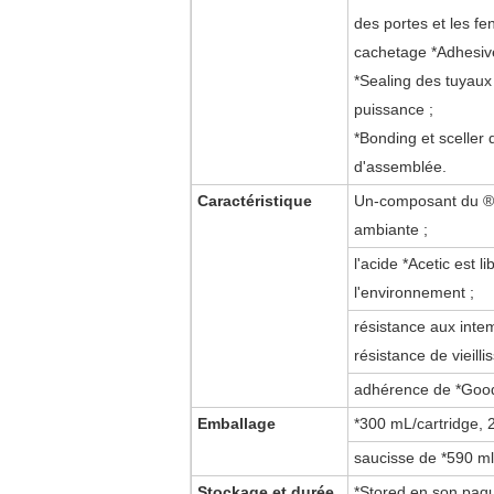
des portes
et les fe
cachetage
*Adhesive
*Sealing
des tuyaux 
puissance ;
*Bonding et sceller 
d'assemblée.
Caractéristique
Un-composant
du ®
ambiante ;
l'acide
*Acetic est li
l'environnement ;
résistance aux inte
résistance de vieilli
adhérence de *Good 
Emballage
*300 mL/cartridge, 
saucisse de *590 ml
Stockage et durée
*Stored en son paqu