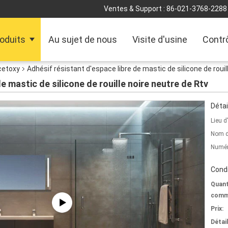
Ventes & Support :
86-021-3768-2288
oduits
Au sujet de nous
Visite d'usine
Contrô
cetoxy
Adhésif résistant d'espace libre de mastic de silicone de rouil
e mastic de silicone de rouille noire neutre de Rtv
Détai
Lieu d
Nom d
Numér
Condi
Quant
comm
Prix:
Détai