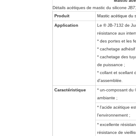
Mastic acé
Détails acétiques de mastic du silicone JB
Produit
Mastic acétique du 
Application
Le ® JB-7132 de Jun
résistance aux intem
*
des portes et les fe
*
cachetage adhésif d
*
cachetage des tuya
de puissance ;
* collant et scellant
d'assemblée.
Caractéristique
*
un-composant du ®
ambiante ;
*
l'acide acétique est
l'environnement ;
*
excellente résistan
résistance de vieilli