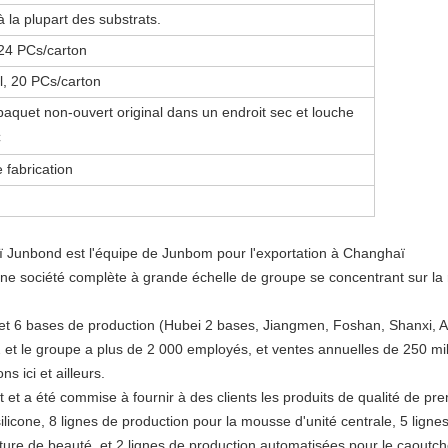
 la plupart des substrats.
 24 PCs/carton
l, 20 PCs/carton
paquet non-ouvert original dans un endroit sec et louche
C
 fabrication
ï Junbond est l'équipe de Junbom pour l'exportation à Changhaï
ne société complète à grande échelle de groupe se concentrant sur la
et 6 bases de production (Hubei 2 bases, Jiangmen, Foshan, Shanxi, An
 et le groupe a plus de 2 000 employés, et ventes annuelles de 250 mil
 ici et ailleurs.
 et a été commise à fournir à des clients les produits de qualité de p
licone, 8 lignes de production pour la mousse d'unité centrale, 5 ligne
uture de beauté, et 2 lignes de production automatisées pour le caoutc