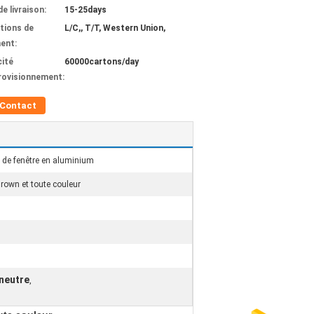
de livraison:
15-25days
tions de
L/C,, T/T, Western Union,
ent:
ité
60000cartons/day
rovisionnement:
Contact
s de fenêtre en aluminium
Brown et toute couleur
 neutre
,