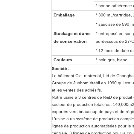
* bonne adhérence à
Emballage
* 300 mL/cartridge,
* saucisse de 590 m
Stockage et durée
* entreposé en son 
de conservation
au-dessous de 27º
*
12
mois de date de
Couleurs
* noir, gris
, blanc
Société :
Le bâtiment Cie. matrerial, Ltd de Changha
Groupe de Junbom établi en 1990 qui est u
et les ventes des adhésifs.
Notre usine a 3 centres de R&D de produit 
secteur de production totale est 140,000m2
exportés vers beaucoup de pays et de régions
L'usine a un système de production complet
lignes de production automatisées pour le si
centrale, 3 lignes de production pour la co