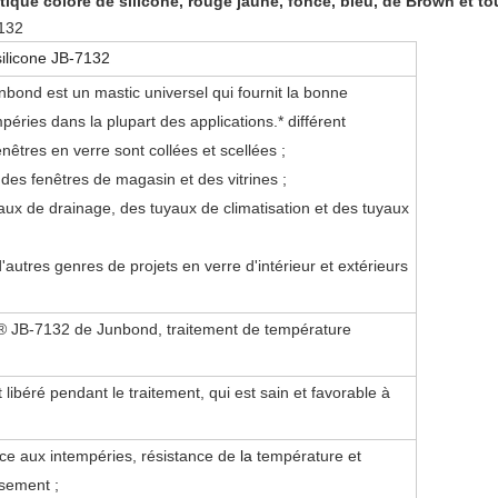
tique coloré de silicone, rouge jaune, foncé, bleu, de Brown et to
7132
silicone JB-7132
bond est un mastic universel qui fournit la bonne
péries dans la plupart des applications.*
différent
nêtres en verre sont collées et scellées ;
es fenêtres de magasin et des vitrines ;
ux de drainage, des tuyaux de climatisation et des tuyaux
 d'autres genres de projets en verre d'intérieur et extérieurs
 JB-7132 de Junbond, traitement de température
 libéré pendant le traitement, qui est sain et favorable à
ce aux intempéries, résistance de
la
température et
ssement ;