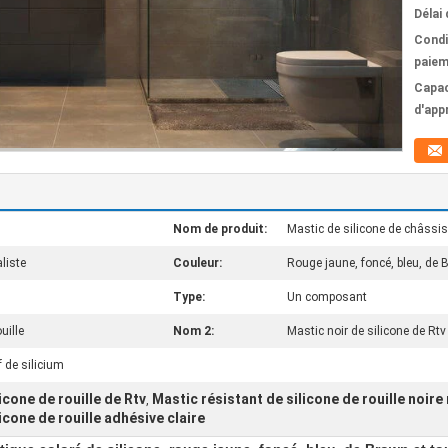
Délai 
Condi
paiem
Capac
d'app
Nom de produit:
Mastic de silicone de châssi
liste
Couleur:
Rouge jaune, foncé, bleu, de 
Type:
Un composant
uille
Nom 2:
Mastic noir de silicone de Rtv
f de silicium
icone de rouille de Rtv
Mastic résistant de silicone de rouille noire
,
icone de rouille adhésive claire