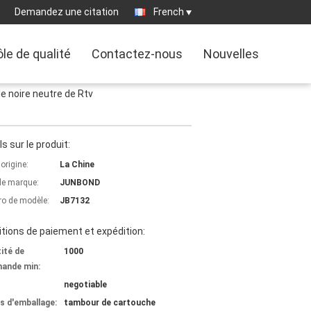
Demandez une citation
French
le de qualité
Contactez-nous
Nouvelles
le noire neutre de Rtv
ls sur le produit:
'origine:
La Chine
e marque:
JUNBOND
o de modèle:
JB7132
tions de paiement et expédition:
ité de
1000
ande min:
negotiable
ls d'emballage:
tambour de cartouche