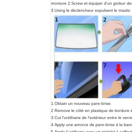
monture 2.Screw et équiper d'un gicleur des
3.Using le déclencheur expulsent le mastic 
1.Obtain un nouveau pare-brise.
2.Remove le côté en plastique de bordure e
3.Cut l'uréthane de l'extérieur entre le verr
4.Apply une amorce de pare-brise à la bande
5.Apply l'uréthane avec un pistolet à calfeut