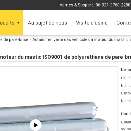
Ventes & Support :
86-021-3768-2288
oduits
Au sujet de nous
Visite d'usine
Contrô
e de pare-brise
Adhésif en verre des véhicules à moteur du mastic I
 moteur du mastic ISO9001 de polyuréthane de pare-bri
Détai
Lieu d
Nom d
Certifi
Numér
Condi
Quant
comm