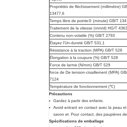
Propriétés de fléchissement (millimètre) G
13477,6
Temps libre de pointe② (minute) GB/T 134
Traitement de la vitesse (mm/d) HG/T 436
Contenu non-volatile (%) GB/T 2793
Étayez l'Un-dureté GB/T 531,1
Résistance à la traction (MPA) GB/T 528
Élongation à la coupure (%) GB/T 528
Force de larme (N/mm) GB/T 529
force de De tension-cisaillement (MPA) GB
7124
Température de fonctionnement (℃)
Précautions
Gardez à partir des enfants.
Avoid entrant en contact avec la peau et 
savon et. Pour contact, des paupières de
Spécifications de emballage