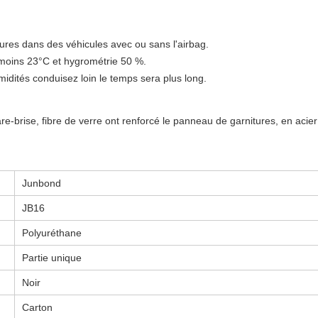
eures dans des véhicules avec ou sans l'airbag.
 moins 23°C et hygrométrie 50 %.
idités conduisez loin le temps sera plus long.
are-brise, fibre de verre ont renforcé le panneau de garnitures, en aci
Junbond
JB16
Polyuréthane
Partie unique
Noir
Carton