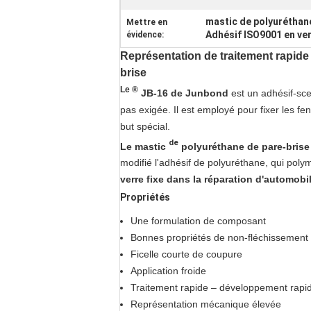
mastic de polyuréthan
Mettre en
Adhésif ISO9001 en ver
évidence:
Représentation de traitement rapide 
brise
Le ®
JB-16
de Junbond
est un
adhésif-
sce
pas exigée. Il est employé pour fixer les fe
but spécial.
de
Le mastic
polyuréthane
de
pare-brise
modifié l'adhésif de polyuréthane, qui poly
verre fixe dans la réparation d'automobi
Propriétés
Une formulation de composant
Bonnes propriétés de non-fléchissement
Ficelle courte de coupure
Application froide
Traitement rapide – développement rapid
Représentation mécanique élevée