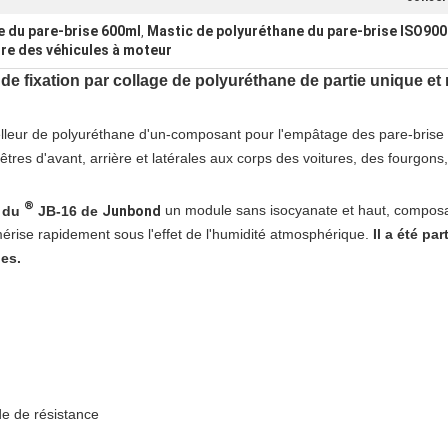
e du pare-brise 600ml
Mastic de polyuréthane du pare-brise ISO900
,
re des véhicules à moteur
de fixation par collage de polyuréthane de partie unique et
lleur de polyuréthane d'un-composant pour l'empâtage des pare-brise 
nêtres d'avant, arrière et latérales aux corps des voitures, des fourgons,
®
 du
JB-16
de
Junbond
un module sans isocyanate et haut, composan
mérise rapidement sous l'effet de
l'
humidité atmosphérique.
Il a été pa
les.
e de résistance