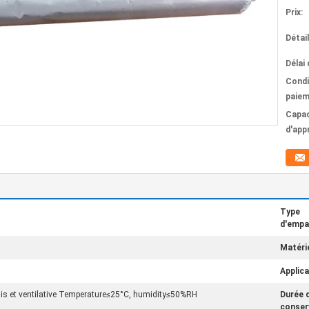
Prix:
Détai
Délai 
Condi
paiem
Capac
d'app
Type
d'empa
Matérie
Applica
ais et ventilative Temperature≤25°C, humidity≤50%RH
Durée 
conser