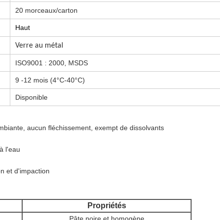
20 morceaux/carton
Haut
Verre au métal
ISO9001 : 2000, MSDS
9 -12 mois (4°C-40°C)
Disponible
mbiante, aucun fléchissement, exempt de dissolvants
à l'eau
on et d'impaction
Propriétés
Pâte noire et homogène