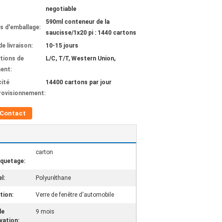
negotiable
590ml conteneur de la
ls d'emballage:
saucisse/1x20 pi : 1440 cartons
de livraison:
10-15 jours
tions de
L/C, T/T, Western Union,
ent:
ité
14400 cartons par jour
rovisionnement:
Contact
carton
quetage:
l:
Polyuréthane
tion:
Verre de fenêtre d'automobile
de
9 mois
vation: