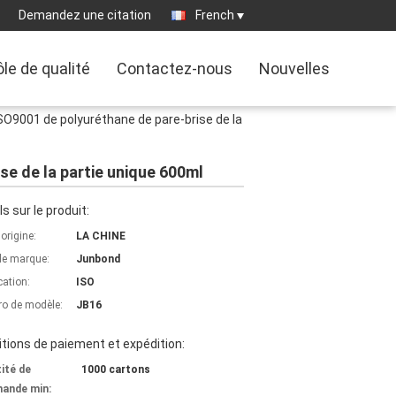
Demandez une citation
French
le de qualité
Contactez-nous
Nouvelles
SO9001 de polyuréthane de pare-brise de la
se de la partie unique 600ml
ls sur le produit:
'origine:
LA CHINE
e marque:
Junbond
cation:
ISO
o de modèle:
JB16
tions de paiement et expédition:
ité de
1000 cartons
ande min: