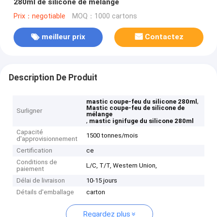
280ml de silicone de mélange
Prix：negotiable
MOQ：1000 cartons
meilleur prix
Contactez
Description De Produit
,
mastic coupe-feu du silicone 280ml
Mastic coupe-feu de silicone de
Surligner
mélange
,
mastic ignifuge du silicone 280ml
Capacité
1500 tonnes/mois
d'approvisionnement
Certification
ce
Conditions de
L/C, T/T, Western Union,
paiement
Délai de livraison
10-15 jours
Détails d'emballage
carton
Regardez plus