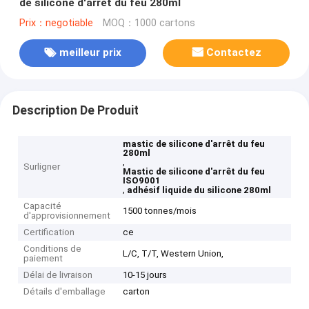
de silicone d'arrêt du feu 280ml
Prix：negotiable
MOQ：1000 cartons
meilleur prix
Contactez
Description De Produit
mastic de silicone d'arrêt du feu
280ml
,
Surligner
Mastic de silicone d'arrêt du feu
ISO9001
,
adhésif liquide du silicone 280ml
Capacité
1500 tonnes/mois
d'approvisionnement
Certification
ce
Conditions de
L/C, T/T, Western Union,
paiement
Délai de livraison
10-15 jours
Détails d'emballage
carton