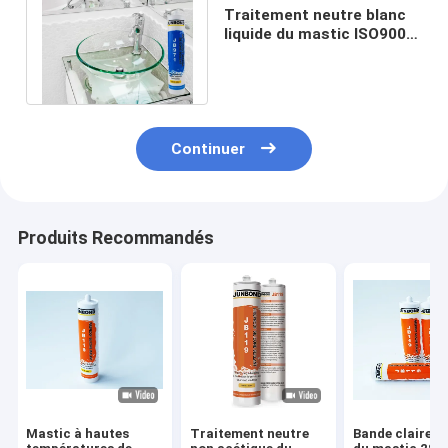
Traitement neutre blanc
liquide du mastic ISO9001
de silicone d'arrêt du feu
280ml
Continuer
Produits Recommandés
Mastic à hautes
Traitement neutre
Bande claire de