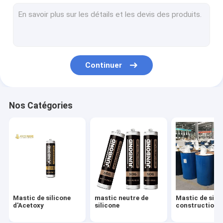
Mastic en verre isolant
Anti mastic de rouille
Mastic de silicone d'aquarium
Continuer
Mastic de silicone de fenêtre
Mastic de silicone de généraliste
Nos Catégories
Colle libre de clou
mastic imperméable de silicone
Mastic de polyuréthane de pare-brise
Mastic de silicone d'arrêt du feu
Mastic de silicone
mastic neutre de
Mastic de sili
mastic de polymère de Mme
d'Acetoxy
silicone
construction