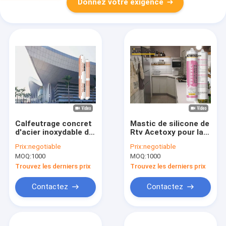
Donnez votre exigence
Calfeutrage concret
Mastic de silicone de
d'acier inoxydable de
Rtv Acetoxy pour la
RTV de silicone de
douche de salle de
Prix:
negotiable
Prix:
negotiable
mastic en verre
bains 280ML/300ML
MOQ:
1000
MOQ:
1000
neutre d'aquarium
Trouvez les derniers prix
Trouvez les derniers prix
Contactez
Contactez