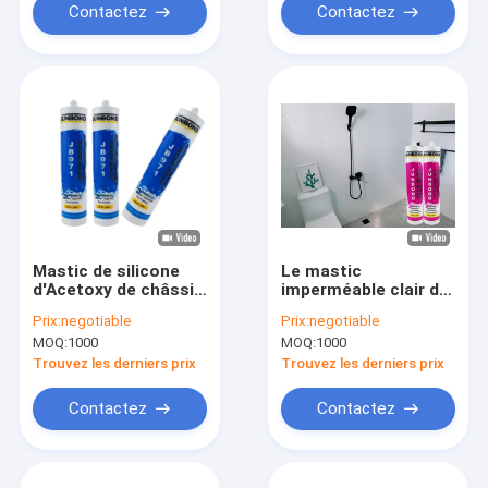
Contactez
Contactez
Mastic de silicone
Le mastic
d'Acetoxy de châssis
imperméable clair de
de fenêtre en
silicone d'Acetoxy de
Prix:
negotiable
Prix:
negotiable
aluminium à base
fenêtre a collé scellé
MOQ:
1000
MOQ:
1000
d'eau
Trouvez les derniers prix
Trouvez les derniers prix
Contactez
Contactez