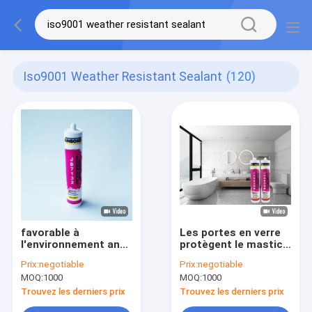
Iso9001 Weather Resistant Sealant
(120)
favorable à
Les portes en verre
l'environnement anti-
protègent le mastic
vieillissement de
contre les
Prix:
negotiable
Prix:
negotiable
mastic de silicone
intempéries de
MOQ:
1000
MOQ:
1000
d'Acetoxy de la
silicone d'Acetoxy
cartouche 300ml
pour des tuyaux de
Trouvez les derniers prix
Trouvez les derniers prix
drainage