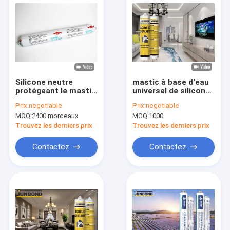
Silicone neutre
mastic à base d'eau
protégeant le mastic
universel de silicone
contre les
d'Acetoxy pour les
Prix:
negotiable
Prix:
negotiable
intempéries pour le
fenêtres en verre de
MOQ:
2400 morceaux
MOQ:
1000
mur rideau en verre
portes
extérieur 300ML
Trouvez les derniers prix
Trouvez les derniers prix
Contactez
Contactez
Maison
Des produits
Au sujet de nous