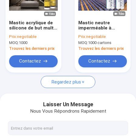
Visite d'usine
Contrôle de qualité
Mastic acrylique de
Mastic neutre
silicone de but multi
imperméable à
Contactez-nous
imperméable pour le
hautes températures
Prix:
negotiable
Prix:
negotiable
verre en bois de
de silicone pour les
MOQ:
1000
MOQ:
1000 cartons
porte de fenêtre
panneaux solaires de
Demandez une citation
module de picovolte
Trouvez les derniers prix
Trouvez les derniers prix
News
Contactez
Contactez
Regardez plus
Mastic de silicone d'Acetoxy
mastic neutre de silicone
Laisser Un Message
Nous Vous Répondrons Rapidement
Mastic de silicone de construction
Mousse d'unité centrale