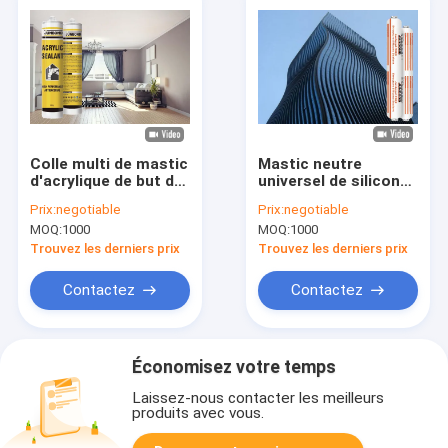
Colle multi de mastic
Mastic neutre
d'acrylique de but de
universel de silicone
mastic imperméable
aucune odeur sans
Prix:
negotiable
Prix:
negotiable
du silicone 300ML
acide pour la cuisine
MOQ:
1000
MOQ:
1000
de salle de bains
Trouvez les derniers prix
Trouvez les derniers prix
Contactez
Contactez
Économisez votre temps
Laissez-nous contacter les meilleurs
produits avec vous.