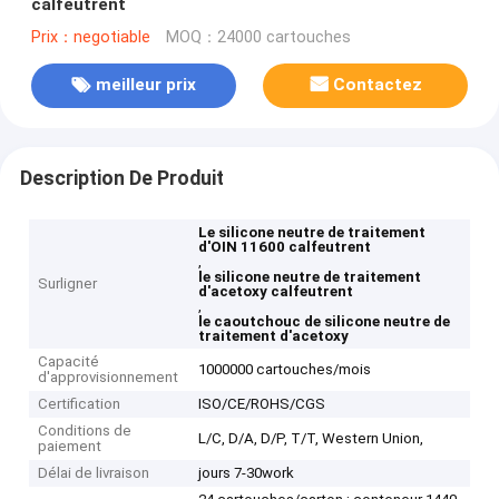
calfeutrent
Prix：negotiable
MOQ：24000 cartouches
meilleur prix
Contactez
Description De Produit
Le silicone neutre de traitement
d'OIN 11600 calfeutrent
,
le silicone neutre de traitement
Surligner
d'acetoxy calfeutrent
,
le caoutchouc de silicone neutre de
traitement d'acetoxy
Capacité
1000000 cartouches/mois
d'approvisionnement
Certification
ISO/CE/ROHS/CGS
Conditions de
L/C, D/A, D/P, T/T, Western Union,
paiement
Délai de livraison
jours 7-30work