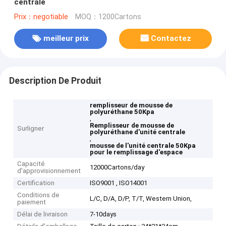
centrale
Prix：negotiable
MOQ：1200Cartons
meilleur prix
Contactez
Description De Produit
remplisseur de mousse de
polyuréthane 50Kpa
,
Remplisseur de mousse de
Surligner
polyuréthane d'unité centrale
,
mousse de l'unité centrale 50Kpa
pour le remplissage d'espace
Capacité
12000Cartons/day
d'approvisionnement
Certification
ISO9001 , ISO14001
Conditions de
L/C, D/A, D/P, T/T, Western Union,
paiement
Délai de livraison
7-10days